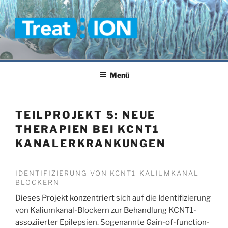
Zum
Inhalt
springen
TREAT-ION
Menü
TEILPROJEKT 5: NEUE
THERAPIEN BEI KCNT1
KANALERKRANKUNGEN
IDENTIFIZIERUNG VON KCNT1-KALIUMKANAL-
BLOCKERN
Dieses Projekt konzentriert sich auf die Identifizierung
von Kaliumkanal-Blockern zur Behandlung KCNT1-
assoziierter Epilepsien. Sogenannte Gain-of-function-