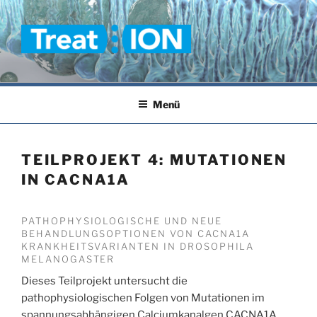
Zum
Inhalt
springen
TREAT-ION
Menü
TEILPROJEKT 4: MUTATIONEN
IN CACNA1A
PATHOPHYSIOLOGISCHE UND NEUE
BEHANDLUNGSOPTIONEN VON CACNA1A
KRANKHEITSVARIANTEN IN DROSOPHILA
MELANOGASTER
Dieses Teilprojekt untersucht die
pathophysiologischen Folgen von Mutationen im
spannungsabhängigen Calciumkanalgen CACNA1A,