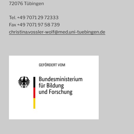
72076 Tübingen
Tel. +49 7071 29 72333
Fax +49 7071 97 58 739
christina.vossler-wolf@med.uni-tuebingen.de