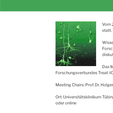
Vom 2
statt.
Wisse
Forsc
disku
Das M
Forschungsverbundes Treat-IO
Meeting Chairs: Prof. Dr. Holg
Ort: Universitätsklinikum Tüb
oder online