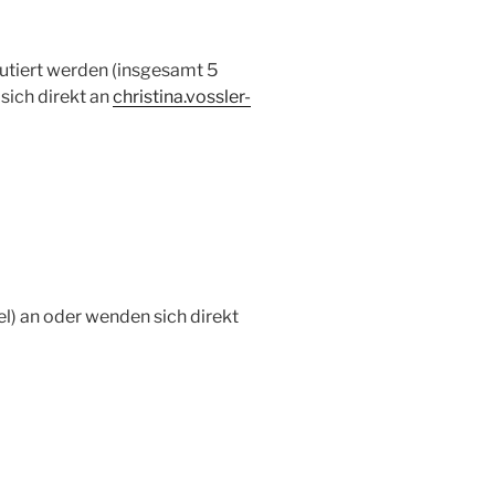
utiert werden (insgesamt 5
sich direkt an
christina.vossler-
el) an oder wenden sich direkt