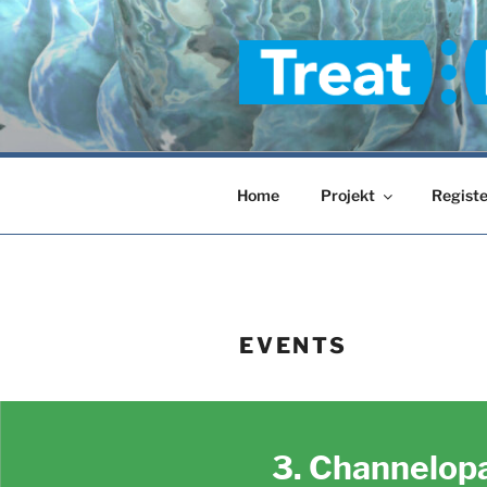
Zum
Inhalt
springen
TREAT-ION
Home
Projekt
Registe
EVENTS
3. Channelop